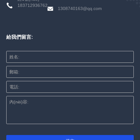
183712936762
1308740163@qq.com
給我們留言:
姓名:
郵箱:
電話:
內(nèi)容: