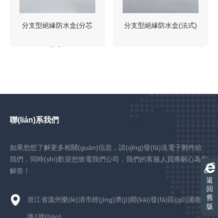
分支型絕緣防水盒(分芯
分支型絕緣防水盒(法式)
分支)
聯(lián)系我們
如果您想了解更多相關(guān)信息，請(qǐng)發(fā)送電子郵件給
我們，同時(shí)歡迎您致電我們公司，我們的客服人員將耐心為您
解答！
返
回
舊
浙江省溫州樂(lè)清市經(jīng)濟(jì)開(kāi)發(fā)區(qū)浦南三
版
路1號(hào)